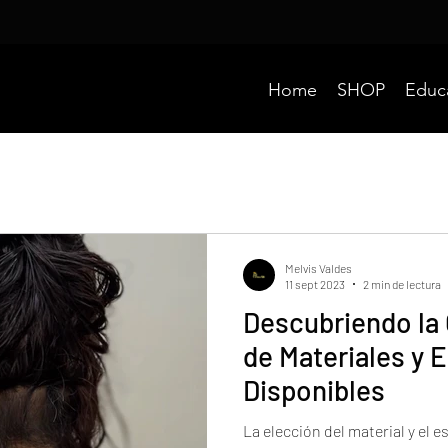
Home
SHOP
Educ
Melvis Valdes
11 sept 2023
2 min de lectura
Descubriendo la
de Materiales y E
Disponibles
La elección del material y el e