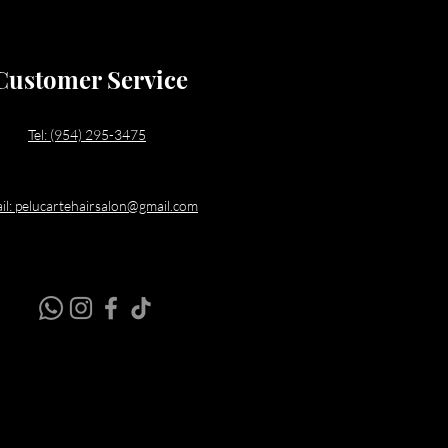
Customer Service
Tel: (954) 295-3475
il: pelucartehairsalon@gmail.com