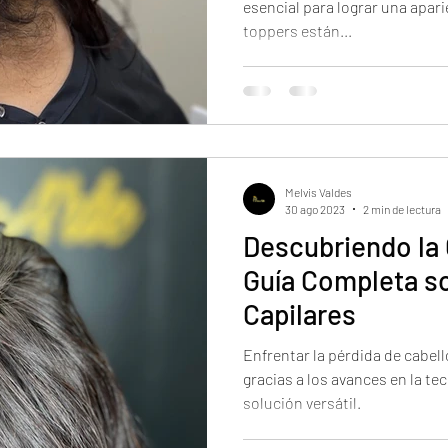
esencial para lograr una apar
toppers están...
Melvis Valdes
30 ago 2023
2 min de lectura
Descubriendo la
Guía Completa s
Capilares
Enfrentar la pérdida de cabell
gracias a los avances en la tec
solución versátil.