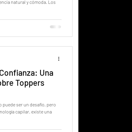
iencia natural y cómoda. Los
 Confianza: Una
obre Toppers
o puede ser un desafío, pero
nología capilar, existe una