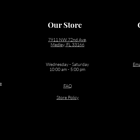
Our Store
7911 NW 72nd Ave,
Medley, FL 33166
Wednesday - Saturday
Ema
10:00 am - 5:00 pm
e
FAQ
Store Policy